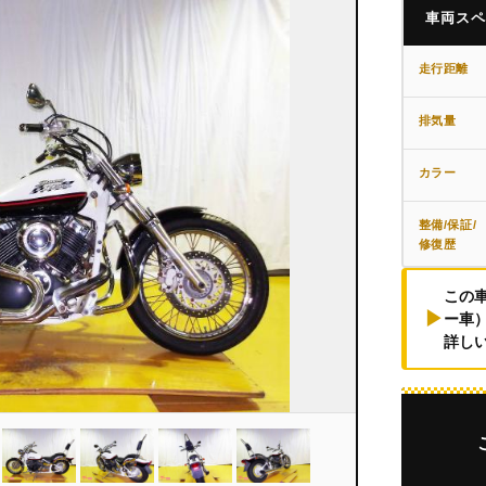
車両ス
走行距離
排気量
カラー
整備/保証/
修復歴
この車
▶
ー車
詳し