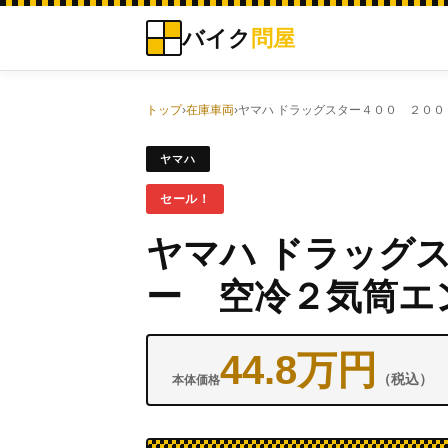
バイク
問屋
トップ
›
在庫車両
›
ヤマハ ドラッグスター４００ ２０
ヤマハ
セール！
ヤマハ ドラッグ
ー 空冷２気筒エ
44.8万円
（税込）
本体価格