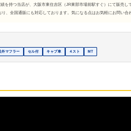
の実績を持つ当店が、大阪市東住吉区（JR東部市場前駅すぐ）にて販売
おり、全国通販にも対応しております。気になる点はお気軽にお問い合
社外マフラー
セル付
キャブ車
４スト
MT