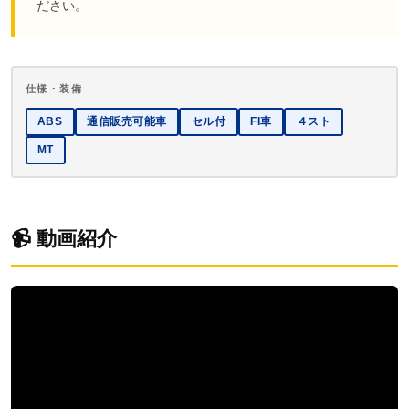
ださい。
仕様・装備
ABS
通信販売可能車
セル付
FI車
４スト
MT
📹 動画紹介