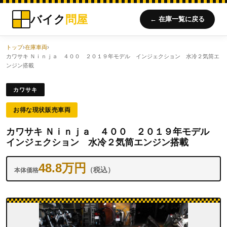
バイク
問屋
← 在庫一覧に戻る
トップ
›
在庫車両
›
カワサキ Ｎｉｎｊａ ４００ ２０１９年モデル インジェクション 水冷２気筒エ
ンジン搭載
カワサキ
お得な現状販売車両
カワサキ Ｎｉｎｊａ ４００ ２０１９年モデル
インジェクション 水冷２気筒エンジン搭載
48.8万円
（税込）
本体価格