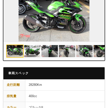
車両スペック
走行距離
28280Km
排気量
400cc
カラー
ブラックII