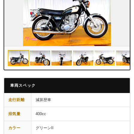
車両スペック
走行距離
減算歴車
排気量
400cc
カラー
グリーンII