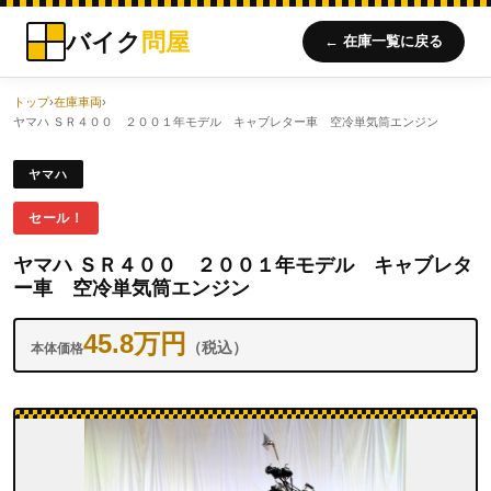
バイク
問屋
← 在庫一覧に戻る
トップ
›
在庫車両
›
ヤマハ ＳＲ４００ ２００１年モデル キャブレター車 空冷単気筒エンジン
ヤマハ
セール！
ヤマハ ＳＲ４００ ２００１年モデル キャブレタ
ー車 空冷単気筒エンジン
45.8万円
（税込）
本体価格