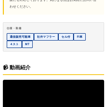
わせください。
仕様・装備
通信販売可能車
社外マフラー
セル付
FI車
４スト
MT
📹 動画紹介