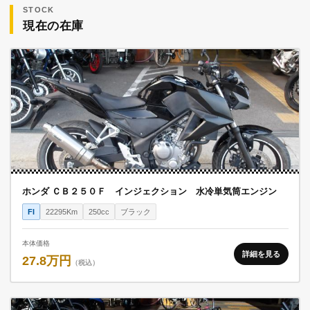
STOCK
現在の在庫
ホンダ ＣＢ２５０Ｆ インジェクション 水冷単気筒エンジン
FI
22295Km
250cc
ブラック
本体価格
詳細を見る
27.8万円
（税込）