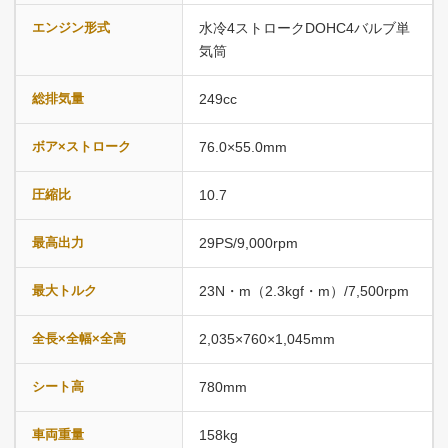
エンジン形式
水冷4ストロークDOHC4バルブ単
気筒
総排気量
249cc
ボア×ストローク
76.0×55.0mm
圧縮比
10.7
最高出力
29PS/9,000rpm
最大トルク
23N・m（2.3kgf・m）/7,500rpm
全長×全幅×全高
2,035×760×1,045mm
シート高
780mm
車両重量
158kg