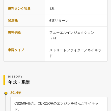
燃料タンク容量
13L
変速機
6速リターン
燃料供給
フューエルインジェクション
（FI）
車両タイプ
ストリートファイター／ネイキッ
ド
HISTORY
年式・系譜
2014年
CB250F発売。CBR250Rのエンジンを積んだネイキッ
ド。