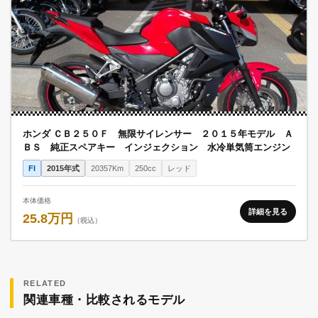
ホンダ ＣＢ２５０Ｆ 無限サイレンサー ２０１５年モデル Ａ
ＢＳ 純正スペアキー インジェクション 水冷単気筒エンジン
FI
2015年式
20357Km
250cc
レッド
本体価格
詳細を見る
25.8万円
（税込）
RELATED
関連車種・比較されるモデル