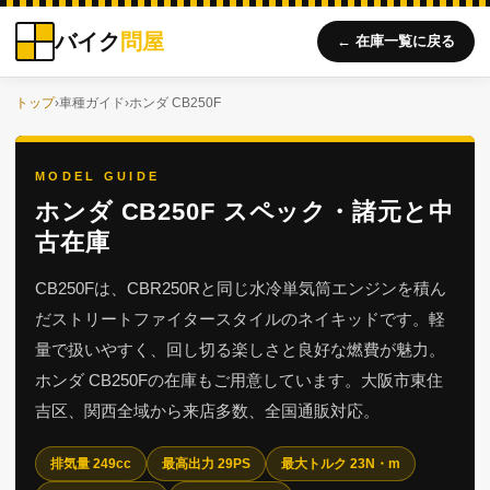
バイク
問屋
← 在庫一覧に戻る
トップ
›
車種ガイド
›
ホンダ CB250F
MODEL GUIDE
ホンダ CB250F スペック・諸元と中
古在庫
CB250Fは、CBR250Rと同じ水冷単気筒エンジンを積ん
だストリートファイタースタイルのネイキッドです。軽
量で扱いやすく、回し切る楽しさと良好な燃費が魅力。
ホンダ CB250Fの在庫もご用意しています。大阪市東住
吉区、関西全域から来店多数、全国通販対応。
排気量 249cc
最高出力 29PS
最大トルク 23N・m