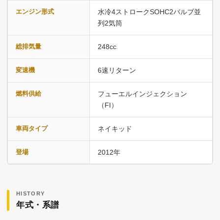
エンジン形式
水冷4ストロークSOHC2バルブ並
列2気筒
総排気量
248cc
変速機
6速リターン
燃料供給
フューエルインジェクション
（FI）
車両タイプ
ネイキッド
登場
2012年
HISTORY
年式・系譜