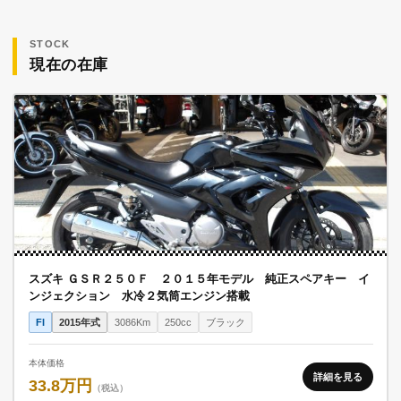
STOCK
現在の在庫
スズキ ＧＳＲ２５０Ｆ ２０１５年モデル 純正スペアキー イ
ンジェクション 水冷２気筒エンジン搭載
FI
2015年式
3086Km
250cc
ブラック
本体価格
詳細を見る
33.8万円
（税込）