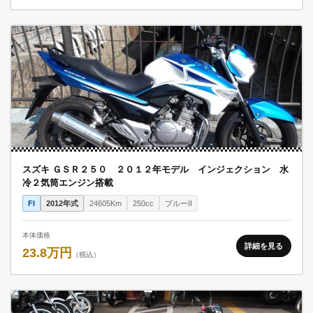
スズキ ＧＳＲ２５０ ２０１２年モデル インジェクション 水
冷２気筒エンジン搭載
FI
2012年式
24605Km
250cc
ブルーII
本体価格
詳細を見る
23.8万円
（税込）