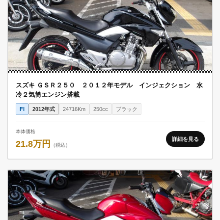
スズキ ＧＳＲ２５０ ２０１２年モデル インジェクション 水
冷２気筒エンジン搭載
FI
2012年式
24716Km
250cc
ブラック
本体価格
詳細を見る
21.8万円
（税込）