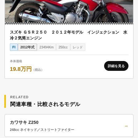
スズキ ＧＳＲ２５０ ２０１２年モデル インジェクション 水
冷２気筒エンジン
FI
2012年式
23494Km
250cc
レッド
本体価格
詳細を見る
19.8万円
（税込）
RELATED
関連車種・比較されるモデル
カワサキ Z250
→
248cc ネイキッド／ストリートファイター