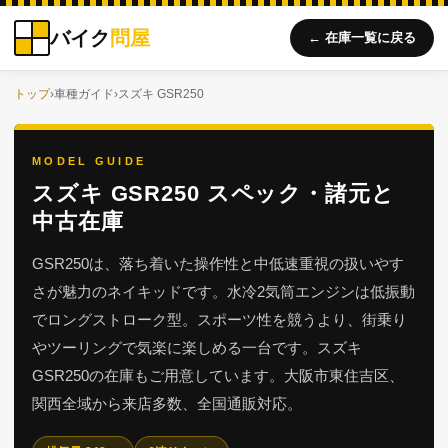
バイク
問屋
← 在庫一覧に戻る
トップ
›
車種ガイド
›
スズキ GSR250
MODEL GUIDE
スズキ GSR250 スペック・諸元と
中古在庫
GSR250は、落ち着いた操作性と中低速重視の扱いやす
さが魅力のネイキッドです。水冷2気筒エンジンは低振動
でロングストローク型。スポーツ性を競うより、街乗り
やツーリングで気楽に楽しめる一台です。スズキ
GSR250の在庫もご用意しています。大阪市東住吉区、
関西全域から来店多数、全国通販対応。