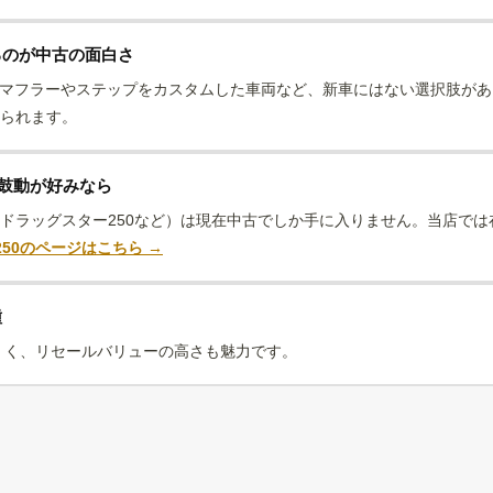
るのが中古の面白さ
、マフラーやステップをカスタムした車両など、新車にはない選択肢が
べられます。
鼓動が好みなら
ン（ドラッグスター250など）は現在中古でしか手に入りません。当店で
50のページはこちら →
種
くく、リセールバリューの高さも魅力です。