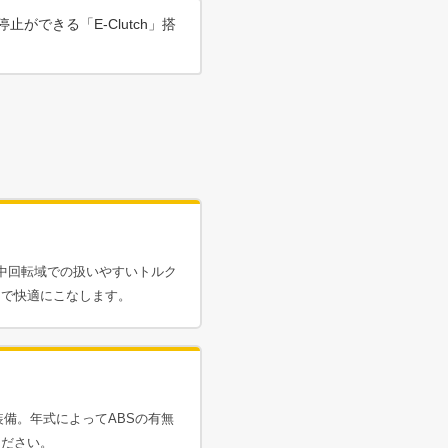
できる「E-Clutch」搭
は低中回転域での扱いやすいトルク
まで快適にこなします。
準装備。年式によってABSの有無
ください。