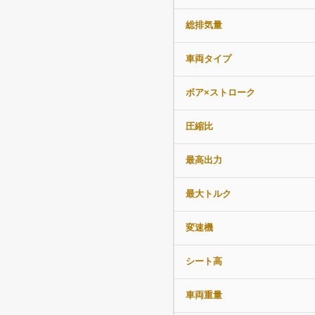
総排気量
車両タイプ
ボア×ストローク
圧縮比
最高出力
最大トルク
変速機
シート高
車両重量