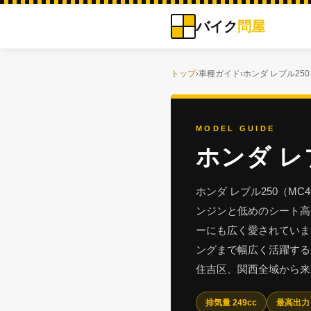
バイク
問屋
トップ
›
車種ガイド
›
ホンダ レブル250
MODEL GUIDE
ホンダ レ
ホンダ レブル250（MC
ンジンと低めのシート高
ーにも広く愛されていま
ングまで幅広く活躍する
住吉区、関西全域から来
排気量 249cc
最高出力 