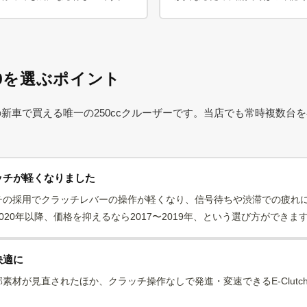
0を選ぶポイント
の新車で買える唯一の250ccクルーザーです。当店でも常時複数台
。
ラッチが軽くなりました
チの採用でクラッチレバーの操作が軽くなり、信号待ちや渋滞での疲れ
20年以降、価格を抑えるなら2017〜2019年、という選び方ができま
快適に
素材が見直されたほか、クラッチ操作なしで発進・変速できるE-Clut