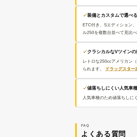
装備とカスタムで選べ
ETC付き、Sエディション
ル250を複数台並べて見比
クラシカルなVツインの
レトロな250ccアメリカ
られます。
ドラッグスター2
値落ちしにくい人気車
人気車種のため値落ちしに
FAQ
よくある質問