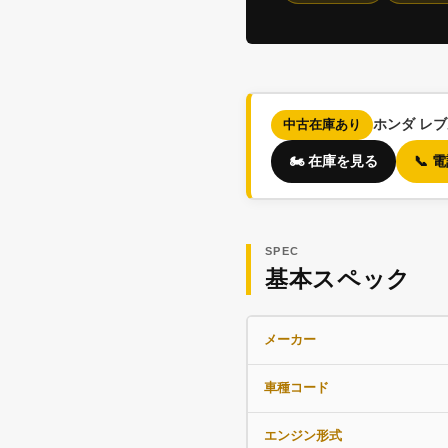
ホンダ レ
中古在庫あり
🏍️ 在庫を見る
📞
SPEC
基本スペック
メーカー
車種コード
エンジン形式