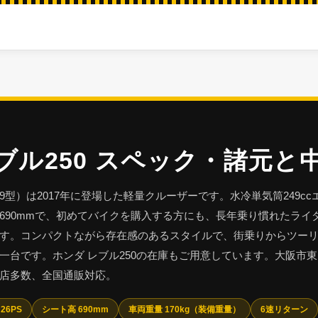
ブル250 スペック・諸元と
49型）は2017年に登場した軽量クルーザーです。水冷単気筒249cc
690mmで、初めてバイクを購入する方にも、長年乗り慣れたライ
す。コンパクトながら存在感のあるスタイルで、街乗りからツー
一台です。ホンダ レブル250の在庫もご用意しています。大阪市東
店多数、全国通販対応。
26PS
シート高 690mm
車両重量 170kg（装備重量）
6速リターン