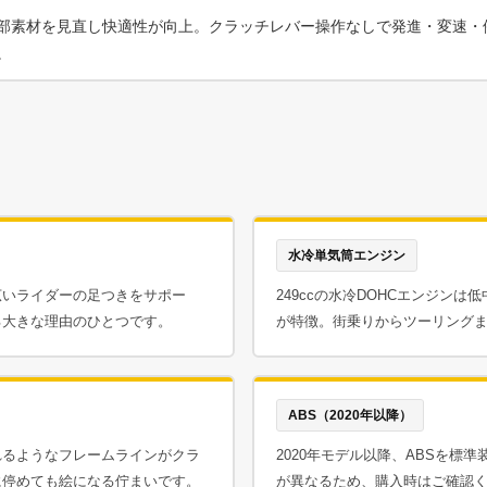
素材を見直し快適性が向上。クラッチレバー操作なしで発進・変速・停止が
。
水冷単気筒エンジン
広いライダーの足つきをサポー
249ccの水冷DOHCエンジン
る大きな理由のひとつです。
が特徴。街乗りからツーリング
ABS（2020年以降）
れるようなフレームラインがクラ
2020年モデル以降、ABSを標
に停めても絵になる佇まいです。
が異なるため、購入時はご確認