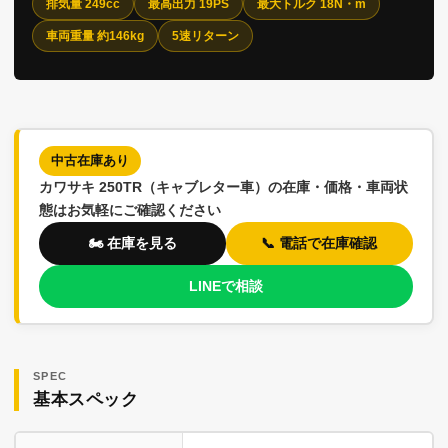
排気量 249cc
最高出力 19PS
最大トルク 18N・m
車両重量 約146kg
5速リターン
中古在庫あり
カワサキ 250TR（キャブレター車）の在庫・価格・車両状
態はお気軽にご確認ください
🏍️ 在庫を見る
📞 電話で在庫確認
LINEで相談
SPEC
基本スペック