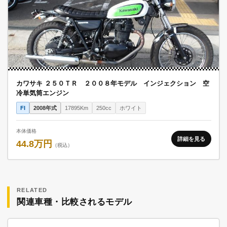
カワサキ ２５０ＴＲ ２００８年モデル インジェクション 空
冷単気筒エンジン
FI
2008年式
17895Km
250cc
ホワイト
本体価格
詳細を見る
44.8万円
（税込）
RELATED
関連車種・比較されるモデル