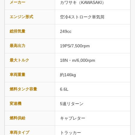
メーカー
カワサキ（KAWASAKI）
エンジン形式
空冷4ストローク単気筒
総排気量
249cc
最高出力
19PS/7,500rpm
最大トルク
18N・m/6,000rpm
車両重量
約146kg
燃料タンク容量
6.6L
変速機
5速リターン
燃料供給
キャブレター
車両タイプ
トラッカー