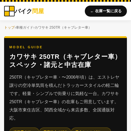
バイク
問屋
← 在庫一覧に戻る
トップ
›
車種ガイド
›
カワサキ 250TR（キャブレター車）
MODEL GUIDE
カワサキ 250TR（キャブレター車）
スペック・諸元と中古在庫
250TR（キャブレター車・〜2006年頃）は、エストレヤ
譲りの空冷単気筒を積んだトラッカースタイルの軽二輪
です。軽量・シンプルで街乗りに気軽な一台。カワサキ
250TR（キャブレター車）の在庫もご用意しています。
大阪市東住吉区、関西全域から来店多数、全国通販対
応。