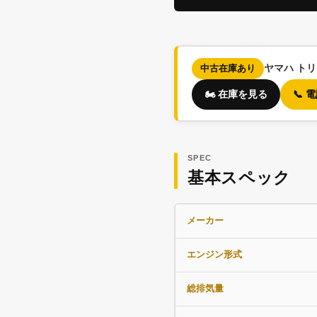
ヤマハ ト
中古在庫あり
🏍️ 在庫を見る
📞
SPEC
基本スペック
メーカー
エンジン形式
総排気量