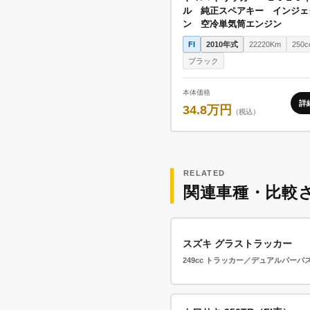
ル 純正スペアキー インジェ
ン 空冷単気筒エンジン
FI
2010年式
22220Km
250c
ブラック
本体価格
詳
34.8万円
（税込）
RELATED
関連車種・比較
スズキ グラストラッカー
249cc トラッカー／デュアルパーパ