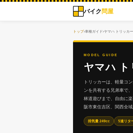
バイク
問屋
トップ
›
車種ガイド
›
ヤマハ トリッカ
MODEL GUIDE
ヤマハ 
トリッカーは、軽量コンパ
ンを共有する兄弟車で、
林道遊びまで、自由に楽
阪市東住吉区、関西全域
排気量 249cc
5速リタ