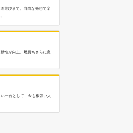
林道遊びまで。自由な発想で楽
す。
で始動性が向上。燃費もさらに良
楽しい一台として、今も根強い人