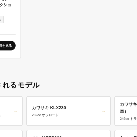
クショ
c
細を見る
されるモデル
カワサキ
カワサキ KLX230
→
→
車）
ス
232cc オフロード
249cc ト