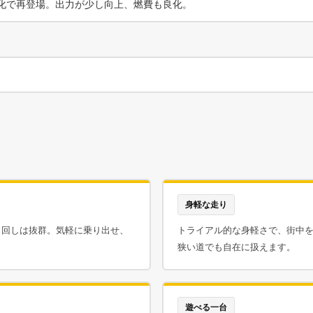
I化で再登場。出力が少し向上、燃費も良化。
身軽な走り
り回しは抜群。気軽に乗り出せ、
トライアル的な身軽さで、街中
。
狭い道でも自在に扱えます。
遊べる一台