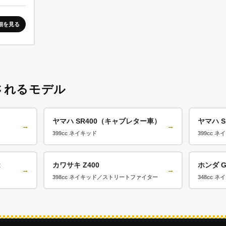
細を見る
されるモデル
ヤマハ SR400（キャブレター車）
ヤマハ S
→
→
399cc ネイキッド
399cc ネ
R
カワサキ Z400
ホンダ G
→
→
398cc ネイキッド／ストリートファイター
348cc ネ