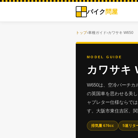
バイク
問屋
トップ
›
車種ガイド
›
カワサキ W650
MODEL GUIDE
カワサキ 
W650は、空冷バーチ
の英国車を思わせる美し
ャブレター仕様ならでは
す。大阪市東住吉区、関
排気量 676cc
5速リタ