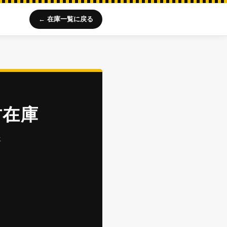
← 在庫一覧に戻る
古在庫
年
キ