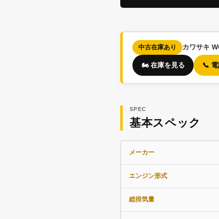
カワサキ 
中古在庫あり
🏍️ 在庫を見る
📞
SPEC
基本スペック
メーカー
エンジン形式
総排気量