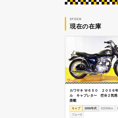
STOCK
現在の在庫
カワサキ Ｗ６５０ ２００６
ル キャブレター 空冷２気筒
搭載
キャブ
2006年式
52530Km
ブルーII