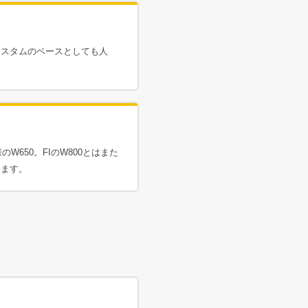
カスタムのベースとしても人
。
W650。FIのW800とはまた
ります。