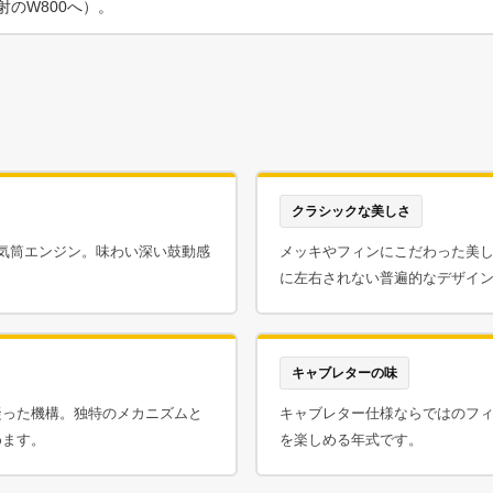
のW800へ）。
クラシックな美しさ
気筒エンジン。味わい深い鼓動感
メッキやフィンにこだわった美
に左右されない普遍的なデザイ
キャブレターの味
凝った機構。独特のメカニズムと
キャブレター仕様ならではのフ
めます。
を楽しめる年式です。