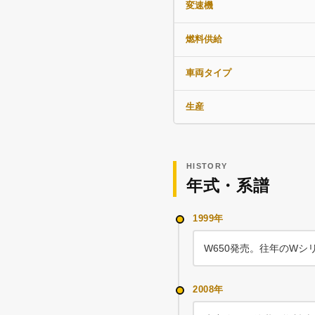
変速機
燃料供給
車両タイプ
生産
HISTORY
年式・系譜
1999年
W650発売。往年のW
2008年